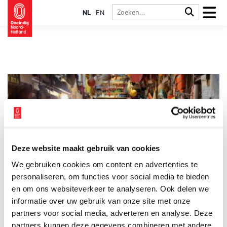
NL
EN
Deze website maakt gebruik van cookies
Texels juttersbloed kruipt waar het niet gaan kan
We gebruiken cookies om content en advertenties te
Jutten hoort bij Texel. Al eeuwenlang verdienen de
eilandbewoners wat bij met de scheepsladingen die na hevige
personaliseren, om functies voor social media te bieden
stormen op het strand aanspoelen. Hoewel het jutten
en om ons websiteverkeer te analyseren. Ook delen we
tegenwoordig meer een hobby dan noodzaak is, valt er nog
informatie over uw gebruik van onze site met onze
steeds genoeg te vinden. Van een simpele reddingsboei tot
een container vol gloednieuwe televisies.
partners voor social media, adverteren en analyse. Deze
partners kunnen deze gegevens combineren met andere