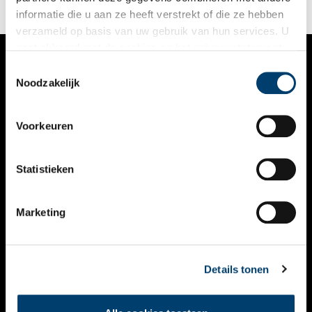
informatie die u aan ze heeft verstrekt of die ze hebben
verzameld op basis van uw gebruik van hun services. U
gaat akkoord met de cookies en het
privacystatement
als u onze website blijft gebruiken.
Toestemmingsselectie
VERHALEN
Noodzakelijk
NIEUWS
Voorkeuren
KALENDER
THEMA’S
Statistieken
ACTIVITEITEN
Marketing
VIDEO’S
OVER ONS
Details tonen
CONTACT