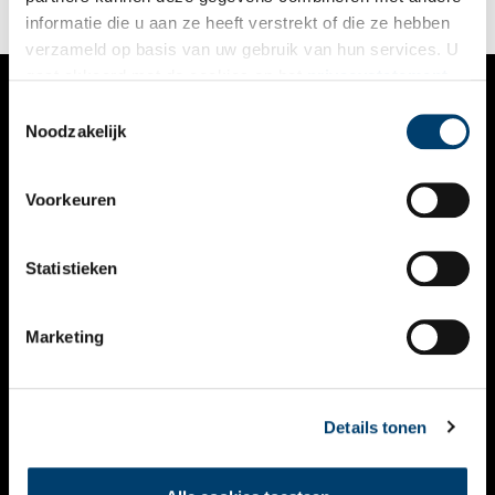
informatie die u aan ze heeft verstrekt of die ze hebben
verzameld op basis van uw gebruik van hun services. U
gaat akkoord met de cookies en het
privacystatement
als u onze website blijft gebruiken.
Toestemmingsselectie
VERHALEN
Noodzakelijk
NIEUWS
Voorkeuren
KALENDER
THEMA’S
Statistieken
ACTIVITEITEN
Marketing
VIDEO’S
OVER ONS
Details tonen
CONTACT