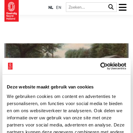
NL
EN
Deze website maakt gebruik van cookies
De Vismarkt van Purmerend
We gebruiken cookies om content en advertenties te
Tot omstreeks 1880 vond op de huidige Oude Vismarkt de
vismarkt plaats. Voor de droogmaking van het Beemstermeer
personaliseren, om functies voor social media te bieden
kende Purmerend een bloeiende en lucratieve aalvisserij. Toen
en om ons websiteverkeer te analyseren. Ook delen we
Purmerend in 1410 stadsrechten kreeg, hield de graaf van
informatie over uw gebruik van onze site met onze
Holland het visrecht op de Where aan zich en daarmee dus
ook de opbrengsten ervan. Dat betekende dat de graaf de
partners voor social media, adverteren en analyse. Deze
pachtgelden opstreek en niet de stad.
partners kunnen deze gegevens combineren met andere