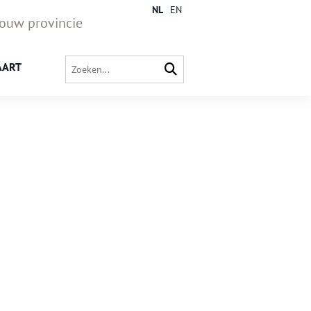
NL
EN
jouw provincie
AART