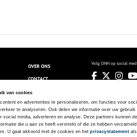
Volg ONH op social med
OVER ONS
CONTACT
NIEUWSBRIEF
ik van cookies
ontent en advertenties te personaliseren, om functies voor soci
DISCLAIMER
erkeer te analyseren. Ook delen we informatie over uw gebruik
PRIVACY
or social media, adverteren en analyse. Deze partners kunnen 
ormatie die u aan ze heeft verstrekt of die ze hebben verzameld
TOEGANKELIJKHEID
es. U gaat akkoord met de cookies en het
privacystatement
als