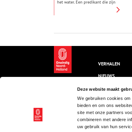
het water. Een predikant die zijn
kerk in brand schiet. Het wordt
een boeiend tochtje vandaag.
De vraag is wat Vrouwentroost
te maken heeft met Napoleon.
En: Gooide een boze Wim Kan
echt zijn lintje in de plas?
VERHALEN
NIEUWS
KALENDER
Deze website maakt gebru
We gebruiken cookies om c
THEMA’S
bieden en om ons websitev
ACTIVITEITEN
site met onze partners vo
combineren met andere inf
VIDEO’S
uw gebruik van hun servic