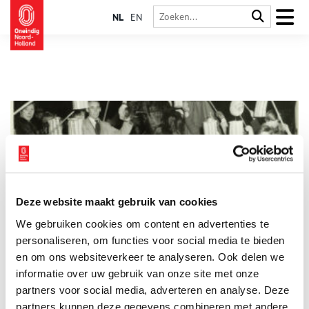
NL
EN
Deze website maakt gebruik van cookies
’11 november is de dag, dat mijn lichtje branden mag’
We gebruiken cookies om content en advertenties te
Sint Maarten is voor veel kinderen een van de hoogtepunten
van het jaar. Er worden lampionnen geknutseld, pompoenen
personaliseren, om functies voor social media te bieden
uitgehold en liedjes ingestudeerd. Toch wordt er
en om ons websiteverkeer te analyseren. Ook delen we
tegenwoordig nog maar weinig aandacht besteed aan de
informatie over uw gebruik van onze site met onze
oorsprong van het feest. Want waarom zingen we eigenlijk
liedjes over ene Sint Maarten? En waar komt het volkse
partners voor social media, adverteren en analyse. Deze
karakter van het feest vandaan?
partners kunnen deze gegevens combineren met andere