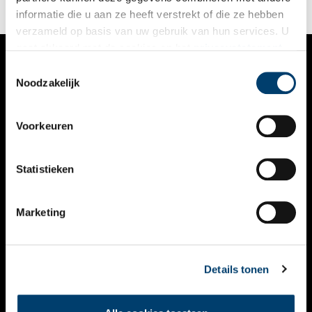
informatie die u aan ze heeft verstrekt of die ze hebben
verzameld op basis van uw gebruik van hun services. U
gaat akkoord met de cookies en het
privacystatement
als u onze website blijft gebruiken.
Toestemmingsselectie
VERHALEN
Noodzakelijk
NIEUWS
Voorkeuren
KALENDER
THEMA’S
Statistieken
ACTIVITEITEN
Marketing
VIDEO’S
OVER ONS
Details tonen
CONTACT