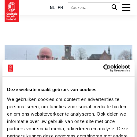
NL
EN
Deze website maakt gebruik van cookies
Ooit kwamen Amsterdammers zich bij de Diemerbrug
We gebruiken cookies om content en advertenties te
verpozen
personaliseren, om functies voor social media te bieden
Diemen viert dit jaar het 800-jarig bestaan en is daarmee een
halve eeuw ouder dan de hoofdstad. Samen met Taco ten Dam,
en om ons websiteverkeer te analyseren. Ook delen we
actief binnen de Historische Kring Diemen, duiken we in de
informatie over uw gebruik van onze site met onze
geschiedenis van een nog immer zelfstandige gemeente onder
partners voor social media, adverteren en analyse. Deze
de rook van Amsterdam.
partners kunnen deze gegevens combineren met andere