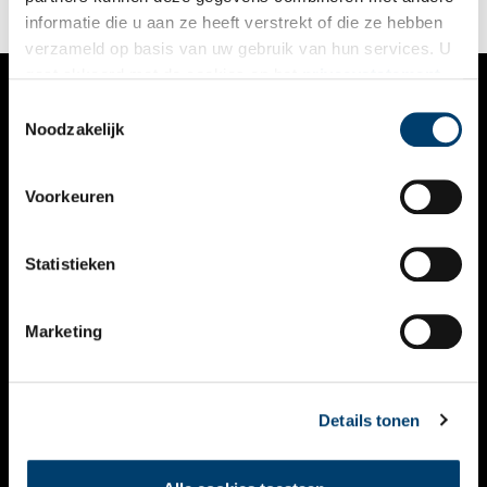
informatie die u aan ze heeft verstrekt of die ze hebben
verzameld op basis van uw gebruik van hun services. U
gaat akkoord met de cookies en het
privacystatement
als u onze website blijft gebruiken.
Toestemmingsselectie
VERHALEN
Noodzakelijk
NIEUWS
Voorkeuren
KALENDER
THEMA’S
Statistieken
ACTIVITEITEN
Marketing
VIDEO’S
OVER ONS
Details tonen
CONTACT