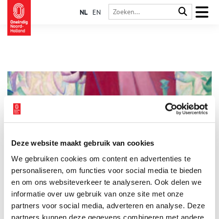
NL
EN
Deze website maakt gebruik van cookies
1913. De grote kunstexplosie
We gebruiken cookies om content en advertenties te
Feest, vrijheid en explosies van kleur en vorm vullen vanaf 16
september 2025 de zalen van Singer Laren. De tentoonstelling
personaliseren, om functies voor social media te bieden
1913. De grote kunstexplosie laat het werk van Nederlandse
en om ons websiteverkeer te analyseren. Ook delen we
modernisten zien te midden van dat van hun Europese
informatie over uw gebruik van onze site met onze
2 min
tijdgenoten. In 1913 lijkt de kunstwereld te dansen op de
vulkaan vlak voordat de vrede in Europa in vlammen opgaat.
partners voor social media, adverteren en analyse. Deze
partners kunnen deze gegevens combineren met andere