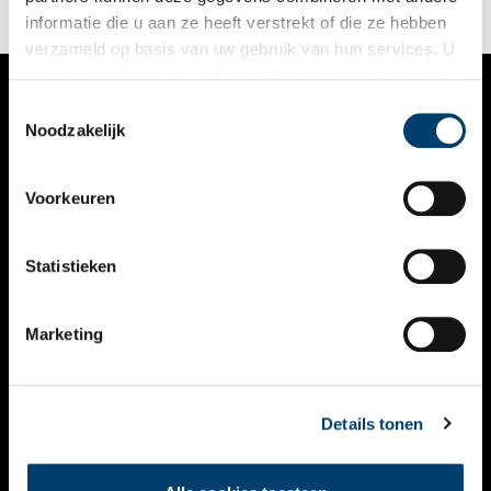
informatie die u aan ze heeft verstrekt of die ze hebben
verzameld op basis van uw gebruik van hun services. U
gaat akkoord met de cookies en het
privacystatement
als u onze website blijft gebruiken.
Toestemmingsselectie
VERHALEN
Noodzakelijk
NIEUWS
Voorkeuren
KALENDER
THEMA’S
Statistieken
ACTIVITEITEN
Marketing
VIDEO’S
OVER ONS
Details tonen
CONTACT