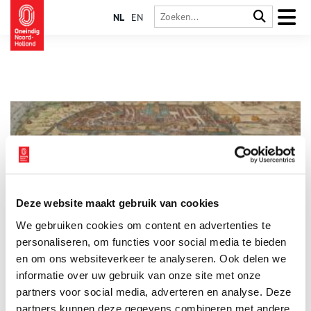
NL
EN
Deze website maakt gebruik van cookies
De Opstand in 1572
We gebruiken cookies om content en advertenties te
Toen Alva de tiende penning probeerde in te voeren stuitte hij
op groot verzet. Met de steun van de uitgeweken calvinisten
personaliseren, om functies voor social media te bieden
naar Duitsland verwierf Prins Willem van Oranje een leger om
en om ons websiteverkeer te analyseren. Ook delen we
Alva te verjagen. In de slag bij Heiligerlee in 1568 behaalde
informatie over uw gebruik van onze site met onze
zijn broer Lodewijk een overwinning op de Spanjaarden, maar
kort daarna werd hij verslagen door het Spaanse leger onder
partners voor social media, adverteren en analyse. Deze
Alva. Daarop werd het plan beraamd enige steden te
partners kunnen deze gegevens combineren met andere