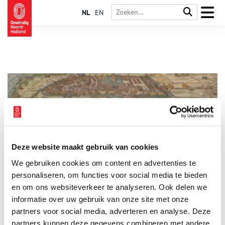
NL
EN
Deze website maakt gebruik van cookies
De Opstand in 1572
We gebruiken cookies om content en advertenties te
Toen Alva de tiende penning probeerde in te voeren stuitte hij
op groot verzet. Met de steun van de uitgeweken calvinisten
personaliseren, om functies voor social media te bieden
naar Duitsland verwierf Prins Willem van Oranje een leger om
en om ons websiteverkeer te analyseren. Ook delen we
Alva te verjagen. In de slag bij Heiligerlee in 1568 behaalde
informatie over uw gebruik van onze site met onze
zijn broer Lodewijk een overwinning op de Spanjaarden, maar
kort daarna werd hij verslagen door het Spaanse leger onder
partners voor social media, adverteren en analyse. Deze
Alva. Daarop werd het plan beraamd enige steden te
partners kunnen deze gegevens combineren met andere