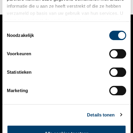
informatie die u aan ze heeft verstrekt of die ze hebben
verzameld op basis van uw gebruik van hun services. U
gaat akkoord met de cookies en het
privacystatement
als u onze website blijft gebruiken.
Toestemmingsselectie
VERHALEN
Noodzakelijk
NIEUWS
Voorkeuren
KALENDER
THEMA’S
Statistieken
ACTIVITEITEN
Marketing
VIDEO’S
OVER ONS
Details tonen
CONTACT