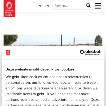
NL
EN
Deze website maakt gebruik van cookies
Batterij aan de Sloterweg
We gebruiken cookies om content en advertenties te
De Batterij aan de Sloterweg is een ‘minifort’ in de Geniedijk,
tussen het Fort bij Hoofddorp en het Fort bij Aalsmeer. De
personaliseren, om functies voor social media te bieden
batterij maakt deel uit van het Zuidwestfront van de Stelling
en om ons websiteverkeer te analyseren. Ook delen we
van Amsterdam.
informatie over uw gebruik van onze site met onze
partners voor social media, adverteren en analyse. Deze
partners kunnen deze gegevens combineren met andere