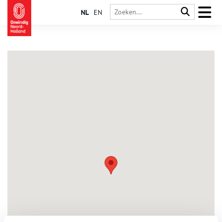
NL
EN
Oudendijk