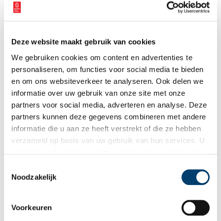
Deze website maakt gebruik van cookies
We gebruiken cookies om content en advertenties te
personaliseren, om functies voor social media te bieden
en om ons websiteverkeer te analyseren. Ook delen we
informatie over uw gebruik van onze site met onze
partners voor social media, adverteren en analyse. Deze
partners kunnen deze gegevens combineren met andere
informatie die u aan ze heeft verstrekt of die ze hebben
verzameld op basis van uw gebruik van hun services. U
gaat akkoord met de cookies en het
privacystatement
als u onze website blijft gebruiken.
Toestemmingsselectie
Het Kerkenpad van Beets naar Oudendijk
Noodzakelijk
Eeuwenlang liep er een kerkenpad tussen de kerkjes van
Oudendijk en Beets. Op een zeventiende-eeuwse kaart die in
opdracht was vervaardigd voor het Hoogheemraadschap is te
zien dat het wandelpad door de polder Beetskoog vroeger
Voorkeuren
2 min
anders liep.