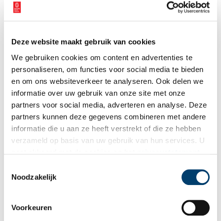
Deze website maakt gebruik van cookies
We gebruiken cookies om content en advertenties te
personaliseren, om functies voor social media te bieden
en om ons websiteverkeer te analyseren. Ook delen we
informatie over uw gebruik van onze site met onze
partners voor social media, adverteren en analyse. Deze
partners kunnen deze gegevens combineren met andere
informatie die u aan ze heeft verstrekt of die ze hebben
verzameld op basis van uw gebruik van hun services. U
gaat akkoord met de cookies en het
privacystatement
als u onze website blijft gebruiken.
Toestemmingsselectie
Slot Zuylen: Amsterdams ontwerp aan de Utrechtse Vecht
Noodzakelijk
Het buitenplaatsenlandschap langs de Vecht begint bij Slot
Zuylen. Hoewel het kasteel een echte Utrechtse geschiedenis
heeft, is het ontworpen door een Amsterdamse architect. Elke
volgende generatie bewoners paste de inrichting vervolgens
Voorkeuren
7 min
naar eigen smaak aan.