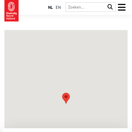
NL
EN
Oud Zuilen