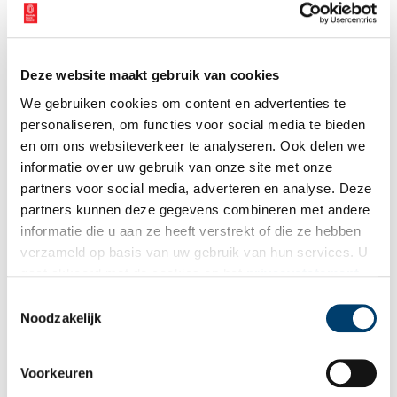
Deze website maakt gebruik van cookies
We gebruiken cookies om content en advertenties te
personaliseren, om functies voor social media te bieden
en om ons websiteverkeer te analyseren. Ook delen we
informatie over uw gebruik van onze site met onze
partners voor social media, adverteren en analyse. Deze
partners kunnen deze gegevens combineren met andere
informatie die u aan ze heeft verstrekt of die ze hebben
verzameld op basis van uw gebruik van hun services. U
gaat akkoord met de cookies en het
privacystatement
als u onze website blijft gebruiken.
Toestemmingsselectie
Stolpboerderij in Hem
Noodzakelijk
Deze stolp is van het gekeerde Westfriese type. Het dateerd uit
de negentiende eeuw en heeft in het midden een houten
klokgevel (vernieuwd in de jaren tachtig) waarvan de siervazen
naar het voorbeeld van een stolpboerderij in Blokker
Voorkeuren
1 min
(Oosterblokker 39) gereconstrueerd zijn. De boerderij is