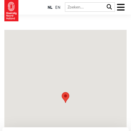
NL
EN
Breezanddijk