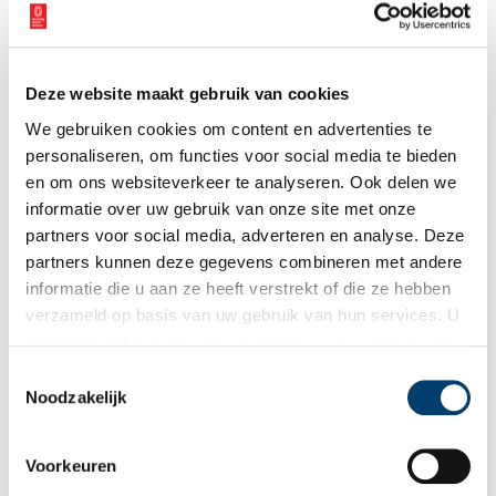
Deze website maakt gebruik van cookies
We gebruiken cookies om content en advertenties te
personaliseren, om functies voor social media te bieden
en om ons websiteverkeer te analyseren. Ook delen we
informatie over uw gebruik van onze site met onze
partners voor social media, adverteren en analyse. Deze
partners kunnen deze gegevens combineren met andere
informatie die u aan ze heeft verstrekt of die ze hebben
verzameld op basis van uw gebruik van hun services. U
gaat akkoord met de cookies en het
privacystatement
als u onze website blijft gebruiken.
Toestemmingsselectie
De Afsluitdijk: waterkering en verkeersweg
Noodzakelijk
De Afsluitdijk, onderdeel van de Zuiderzeewerken, is een
belangrijke waterkering en verkeersweg in Nederland. De 30
kilometer lange waterkering sluit het IJsselmeer af van de
Waddenzee, waaraan de dijk zijn naam ontleent. De
Voorkeuren
2 min
verkeersweg verbindt Noord-Holland met Friesland. In 1927