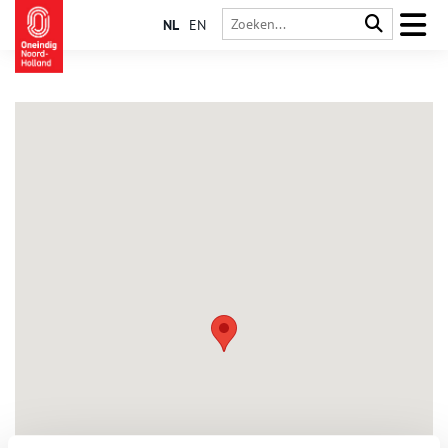
NL
EN
Avenhorn