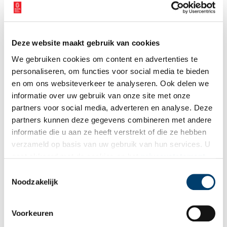
Deze website maakt gebruik van cookies
We gebruiken cookies om content en advertenties te
personaliseren, om functies voor social media te bieden
en om ons websiteverkeer te analyseren. Ook delen we
informatie over uw gebruik van onze site met onze
partners voor social media, adverteren en analyse. Deze
partners kunnen deze gegevens combineren met andere
informatie die u aan ze heeft verstrekt of die ze hebben
verzameld op basis van uw gebruik van hun services. U
gaat akkoord met de cookies en het
privacystatement
als u onze website blijft gebruiken.
Toestemmingsselectie
Stolpverhaal uit Grosthuizen
Noodzakelijk
Het hoge en steile puntdak piekt als een rietgedekte
Matterhorn boven de leilinden uit. Erf en tuin zijn evenwichtig
en doordacht aangelegd en passen als een tweede huid bij de
woonfunctie van de stolp anno 1820 die deze sinds 1994
Voorkeuren
2 min
heeft.