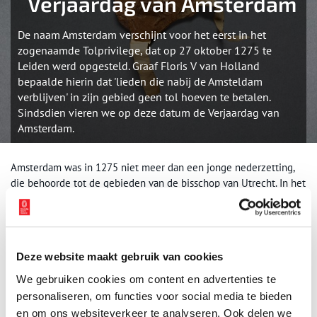
Verjaardag van Amsterdam
De naam Amsterdam verschijnt voor het eerst in het
zogenaamde Tolprivilege, dat op 27 oktober 1275 te
Leiden werd opgesteld. Graaf Floris V van Holland
bepaalde hierin dat 'lieden die nabij de Amsteldam
verblijven' in zijn gebied geen tol hoeven te betalen.
Sindsdien vieren we op deze datum de Verjaardag van
Amsterdam.
Amsterdam was in 1275 niet meer dan een jonge nederzetting,
die behoorde tot de gebieden van de bisschop van Utrecht. In het
Tolprivilege van 1275 wordt ‘Amestelledamme’ voor het eerst
genoemd, daarmee is het de geboorteakte van de stad. Door de
vrijstelling van tol in het graafschap Holland werden de
Amsterdammers bevoorrechte ‘buitenlandse’ handelaren. Mede
Deze website maakt gebruik van cookies
dankzij deze vrijstelling wist Amsterdam in de eeuwen die
volgden uit te groeien tot belangrijke handelsstad, de basis van
We gebruiken cookies om content en advertenties te
alle latere rijkdom en macht. In de zestiende eeuw, de tijd van de
personaliseren, om functies voor social media te bieden
Opstand tegen de Spanjaarden, ging het grafelijk tolrecht over op
en om ons websiteverkeer te analyseren. Ook delen we