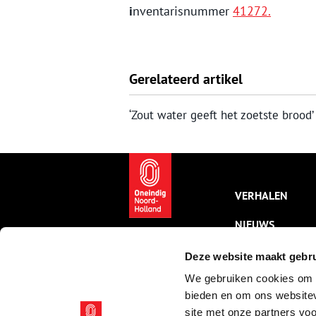
i
nventarisnummer
41272.
Gerelateerd artikel
‘Zout water geeft het zoetste brood’
VERHALEN
NIEUWS
KALENDER
Deze website maakt gebru
We gebruiken cookies om c
THEMA’S
bieden en om ons websitev
ACTIVITEITEN
site met onze partners vo