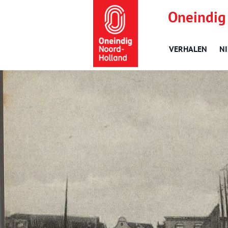
Oneindig
VERHALEN
N