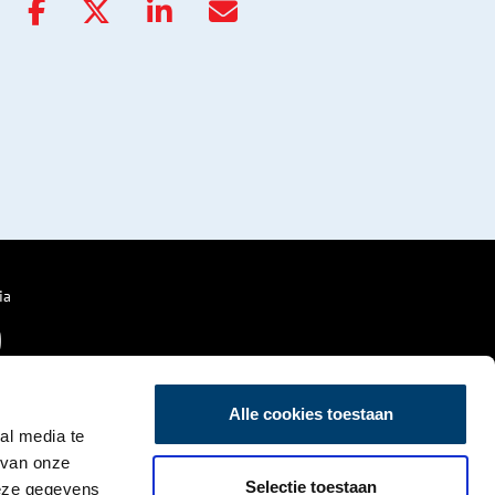
ia
Alle cookies toestaan
al media te
 van onze
Selectie toestaan
deze gegevens