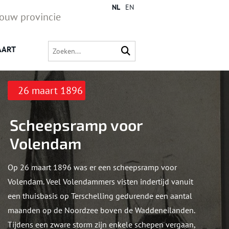
NL
EN
jouw provincie
AART
26 maart 1896
Scheepsramp voor
Volendam
Op 26 maart 1896 was er een scheepsramp voor
Volendam. Veel Volendammers visten indertijd vanuit
een thuisbasis op Terschelling gedurende een aantal
maanden op de Noordzee boven de Waddeneilanden.
Tijdens een zware storm zijn enkele schepen vergaan,