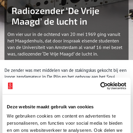
Radiozender ‘De Vrije
Maagd’ de lucht in
Om vier uur in de ochtend van 20 mei 1969 ging vanuit
het Maagdenhuis, dat door inspraak eisende studenten
van de Universiteit van Amsterdam al vanaf 16 mei bezet
was, radiozender ‘De Vrije Maagd’ de lucht in.
De zender was met middelen van de stakingskas gekocht bij een
jonge zendamateur in De Pijp en het gebouw aan het Spui
binnengesmokkeld. Het apparaat werd in gebruik gesteld nadat in
de nachtelijke uren door de politie een luchtbrug naar een
belendend pand was neergehaald, als één van de pogingen de
activisten te isoleren van de buitenwereld. Vanaf de dakgoot
Deze website maakt gebruik van cookies
werd luid opgeroepen om af te stemmen op de golflengte van
radiopiraat Veronica, die in gebruik was genomen door ‘De Vrije
We gebruiken cookies om content en advertenties te
Maagd’. De oproep bleek te werken; de zender had weliswaar
personaliseren, om functies voor social media te bieden
slechts een bereik binnen Amsterdam, maar het nieuws werd ook
en om ons websiteverkeer te analyseren. Ook delen we