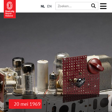
NL
EN
20 mei 1969