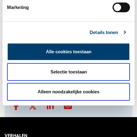
Gerelateerd artikel
Marketing
'Graaf Willem II' opent droomfiliaal HEMA
Details tonen
onh.nl
>
provinciale jaarkalender
>
Alle cookies toestaan
Bekijk kalender
Selectie toestaan
Delen
Alleen noodzakelijke cookies
VERHALEN