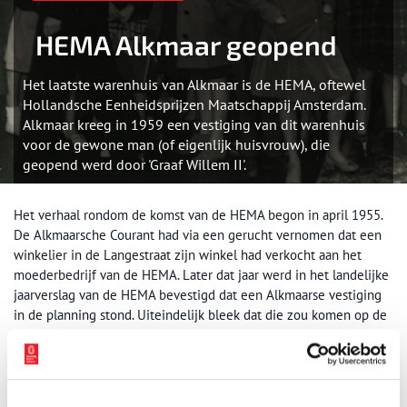
HEMA Alkmaar geopend
Het laatste warenhuis van Alkmaar is de HEMA, oftewel
Hollandsche Eenheidsprijzen Maatschappij Amsterdam.
Alkmaar kreeg in 1959 een vestiging van dit warenhuis
voor de gewone man (of eigenlijk huisvrouw), die
geopend werd door 'Graaf Willem II'.
Het verhaal rondom de komst van de HEMA begon in april 1955.
De Alkmaarsche Courant had via een gerucht vernomen dat een
winkelier in de Langestraat zijn winkel had verkocht aan het
moederbedrijf van de HEMA. Later dat jaar werd in het landelijke
jaarverslag van de HEMA bevestigd dat een Alkmaarse vestiging
in de planning stond. Uiteindelijk bleek dat die zou komen op de
plek van het winkelpand van de heer Heuseveldt, op de hoek van
de Langestraat en de Van de Boschstraat. Heuseveldt verhuisde in
1956 naar een ander pand en het gebouw dat hij achterliet bleef
leeg achter, met ramen die met grauwe verf waren dicht