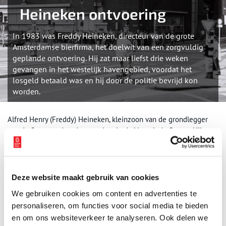
Heineken ontvoering
In 1983 was Freddy Heineken, directeur van de grote
Amsterdamse bierfirma, het doelwit van een zorgvuldig
geplande ontvoering. Hij zat maar liefst drie weken
gevangen in het westelijk havengebied, voordat het
losgeld betaald was en hij door de politie bevrijd kon
worden.
Alfred Henry (Freddy) Heineken, kleinzoon van de grondlegger
van de firma, studeerde twee jaar in de Verenigde Staten. Hij
leerde hier veel over de functie van reclame en marketing. De
inspiratie die hij had opgedaan liet hij los op het familiebedrijf.
Vele grote reclamecampagnes waren het gevolg, waarbij de
nadruk lag op het aanprijzen van de merknaam in plaats van het
Deze website maakt gebruik van cookies
product. De ‘lachende’ letters ‘e’ in het logo zijn één van Freddy’s
We gebruiken cookies om content en advertenties te
slim bedachte trucjes. In 1983 was Freddy Heineken, samen met
personaliseren, om functies voor social media te bieden
zijn chauffeur Ab Doderer, het doelwit van een groots opgezette
en om ons websiteverkeer te analyseren. Ook delen we
ontvoering. De ontvoering was door Cor van Hout, Willem