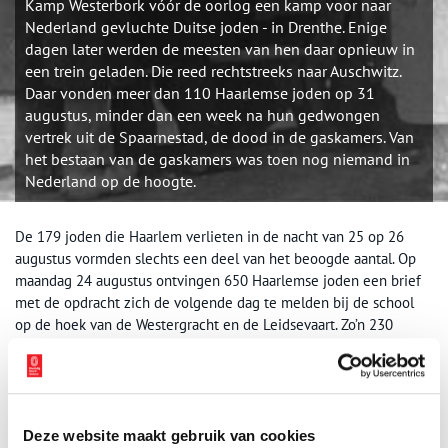
Kamp Westerbork vóór de oorlog een kamp voor naar
Nederland gevluchte Duitse joden - in Drenthe. Enige
dagen later werden de meesten van hen daar opnieuw in
een trein geladen. Die reed rechtstreeks naar Auschwitz.
Daar vonden meer dan 110 Haarlemse joden op 31
augustus, minder dan een week na hun gedwongen
vertrek uit de Spaarnestad, de dood in de gaskamers. Van
het bestaan van de gaskamers was toen nog niemand in
Nederland op de hoogte.
De 179 joden die Haarlem verlieten in de nacht van 25 op 26
augustus vormden slechts een deel van het beoogde aantal. Op
maandag 24 augustus ontvingen 650 Haarlemse joden een brief
met de opdracht zich de volgende dag te melden bij de school
op de hoek van de Westergracht en de Leidsevaart. Zo’n 230
oudere joodse Haarlemmers zouden naar Westerbork gebracht
worden, de overigen kregen te horen dat ze naar Duitsland
moesten om er te werken. Van de 650 aangeschrevenen meldden
zich slechts 149. Bij een inderhaast georganiseerde razzia pakten
de Duitsers nog dertig joden op. In andere Nederlandse steden
Deze website maakt gebruik van cookies