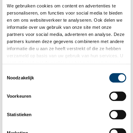
vonden vergelijkbare acties plaats en ook daar meldde zich
We gebruiken cookies om content en advertenties te
slechts een deel van de opgeroepenen. Ontevreden met de
personaliseren, om functies voor social media te bieden
resultaten besloot de Zentralstelle tot een andere aanpak.
en om ons websiteverkeer te analyseren. Ook delen we
informatie over uw gebruik van onze site met onze
Op 16 februari 1943 kregen alle in Haarlem overgebleven joden
een schriftelijke aanzegging dat ze binnen een week dienden te
partners voor social media, adverteren en analyse. Deze
verhuizen naar Amsterdam. Ze moesten zich daar vestigen in het
partners kunnen deze gegevens combineren met andere
‘jodenkwartier’. Na het verstrijken van die termijn was Haarlem
informatie die u aan ze heeft verstrekt of die ze hebben
voor joden verboden gebied. Hun deportatie naar Westerbork, en
verzameld op basis van uw gebruik van hun services. U
verder naar de vernietigingskampen, vond voortaan plaats vanuit
gaat akkoord met de cookies en het
privacystatement
de hoofdstad.
als u onze website blijft gebruiken.
Toestemmingsselectie
Noodzakelijk
Van ongeveer 690 Haarlemse joden staat vast dat zij het leven
lieten als gevolg van de Nazi-terreur. In dat aantal hebben we de
vijftien joden die door zelfmoord om het leven kwamen
Voorkeuren
meegeteld.
Statistieken
Gerelateerd artikel
Marketing