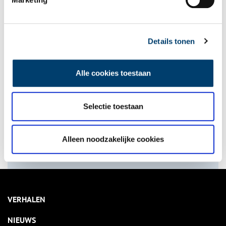
Haarlemse joden naar Kamp Westerbork
Details tonen
onh.nl
>
provinciale jaarkalender
>
Alle cookies toestaan
Bekijk kalender
Selectie toestaan
Delen
Alleen noodzakelijke cookies
VERHALEN
NIEUWS