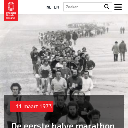
NL
EN
11 maart 1973
De eerste halve marathon