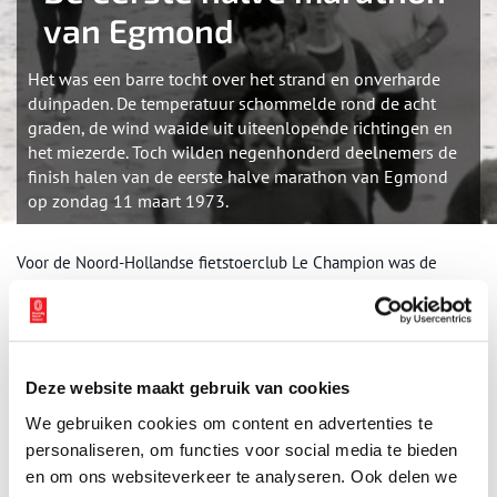
van Egmond
Het was een barre tocht over het strand en onverharde
duinpaden. De temperatuur schommelde rond de acht
graden, de wind waaide uit uiteenlopende richtingen en
het miezerde. Toch wilden negenhonderd deelnemers de
finish halen van de eerste halve marathon van Egmond
op zondag 11 maart 1973.
Voor de Noord-Hollandse fietstoerclub Le Champion was de
winter gewoonlijk een inactieve periode. De leden hielden hun
conditie op peil door deel te nemen aan de schaatstrainingsgroep
Bergen of trimlopen van de atletiekvereniging Trias. Een enkeling
waagde zich aan een langeafstandsloop zoals de halve marathon
van Scheveningen. Het was dit hardloopevenement in
Deze website maakt gebruik van cookies
Scheveningen dat Le Champion op het idee bracht om in Egmond
We gebruiken cookies om content en advertenties te
aan Zee een halve marathon te organiseren.
personaliseren, om functies voor social media te bieden
en om ons websiteverkeer te analyseren. Ook delen we
De animo bleek onverwacht groot, ondanks de tegenwerking die