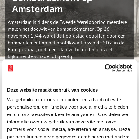
Amsterdam
Amsterdam is tijdens de Tweede Wereldoorlog meerdere
malen het doelwit van bombardementen. Op 26
november 1944 wordt de hoofdstad getroffen door een
bombardement op het hoofdkwartier van de SD aan de
Euterpestraat, met meer dan vijftig doden en veel
bijkomende schade tot gevolg.
In het oude gebouw van de Meisjes-HBS aan de Euterpestraat in
Amsterdam-Zuid was tijdens de oorlog het hoofdkwartier van de
beruchte Sicherheitsdienst (SD) gevestigd. De Euterpestraat werd
Deze website maakt gebruik van cookies
hierdoor een begrip met een negatieve bijklank. Het was dan ook
We gebruiken cookies om content en advertenties te
een voor de hand liggend doelwit voor een geallieerd
personaliseren, om functies voor social media te bieden
bombardement op de hoofdstad. In november 1944 blies de
Britse luchtmacht (RAF) het gebouw op. Daarbij werd niet alleen
en om ons websiteverkeer te analyseren. Ook delen we
het gehate gebouw in de puin gelegd, maar was er sprake van
informatie over uw gebruik van onze site met onze
veel schade aan de omliggende panden. Meer dan vijftig mensen
partners voor social media, adverteren en analyse. Deze
kwamen bij het bombardement om het leven. Na de bevrijding
partners kunnen deze gegevens combineren met andere