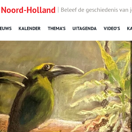
 Noord-Holland
Beleef de geschiedenis van 
IEUWS
KALENDER
THEMA’S
UITAGENDA
VIDEO’S
K