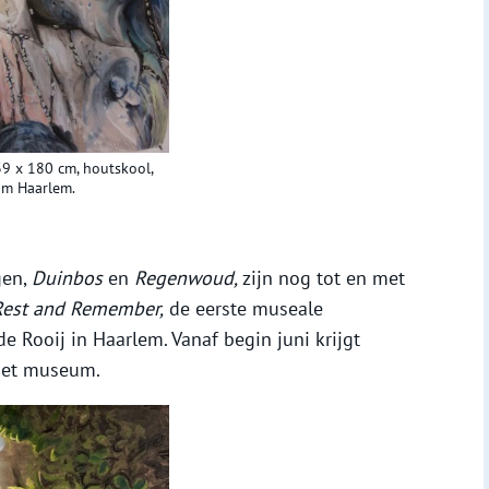
39 x 180 cm, houtskool,
um Haarlem.
gen,
Duinbos
en
Regenwoud,
zijn nog tot en met
Rest and Remember,
de eerste museale
e Rooij in Haarlem. Vanaf begin juni krijgt
het museum.