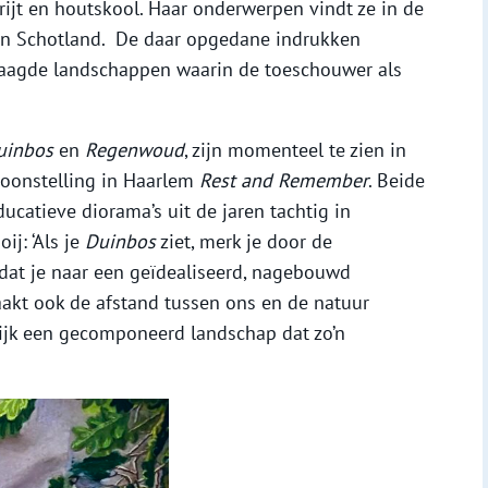
rijt en houtskool. Haar onderwerpen vindt ze in de
en Schotland. De daar opgedane indrukken
gelaagde landschappen waarin de toeschouwer als
uinbos
en
Regenwoud
, zijn momenteel te zien in
toonstelling in Haarlem
Rest and Remember
. Beide
ucatieve diorama’s uit de jaren tachtig in
ij: ‘Als je
Duinbos
ziet, merk je door de
 dat je naar een geïdealiseerd, nagebouwd
aakt ook de afstand tussen ons en de natuur
lijk een gecomponeerd landschap dat zo’n