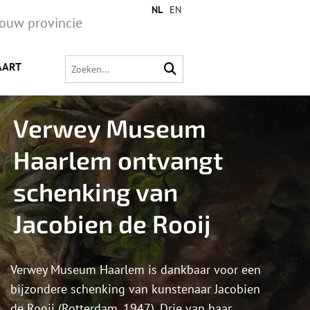
NL
EN
jouw provincie
AART
Verwey Museum
Haarlem ontvangt
schenking van
Jacobien de Rooij
Verwey Museum Haarlem is dankbaar voor een
bijzondere schenking van kunstenaar Jacobien
de Rooij (Rotterdam, 1947). Drie van haar