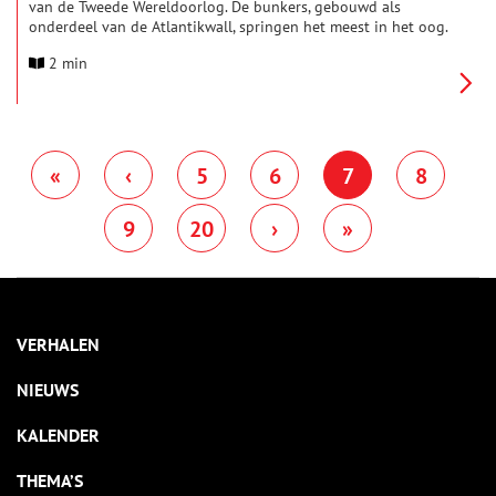
van de Tweede Wereldoorlog. De bunkers, gebouwd als
onderdeel van de Atlantikwall, springen het meest in het oog.
Ontdek de Atlantikwall tijdens de landelijke Bunkerdag op
2 min
zaterdag 30 mei 2026. Met meer dan 100 bunkers en
tientallen activiteiten is er genoeg te ontdekken.
«
‹
5
6
7
8
9
20
›
»
VERHALEN
NIEUWS
KALENDER
THEMA’S