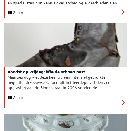
en specialisten hun kennis over archeologie, geschiedenis en
erfgoed. Van steentijd tot middeleeuwen en van kleding tot
2 min
kastelen: iedere lezing biedt een nieuw verhaal en een frisse
blik op het leven van vroeger.
Vondst op vrijdag: Wie de schoen past
Maartjes oog viel deze keer op een intensief gebruikte
negentiende-eeuwse schoen uit het leerdepot. Tijdens een
opgraving aan de Bloemstraat in 2006 vonden de
gemeentelijke archeologen een grote hoeveelheid leer.
2 min
Afkomstig uit de vijftiende tot de negentiende eeuw. Tussen al
die fragmenten leer en versleten zolen kwam een bijna
complete schoen tevoorschijn uit de grond. Een hoge
veterschoen in maat 38, met een hak van 3 centimeter en een
schacht van 18 centimeter hoog.