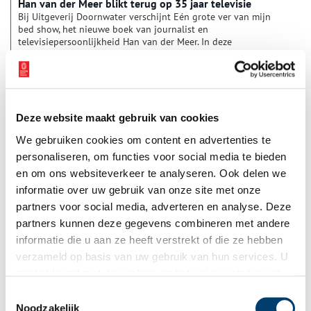
Han van der Meer blikt terug op 35 jaar televisie
Bij Uitgeverij Doornwater verschijnt Eén grote ver van mijn
bed show, het nieuwe boek van journalist en
televisiepersoonlijkheid Han van der Meer. In deze
persoonlijke en levendige memoir neemt Van der Meer de lezer
1 min
mee achter de schermen van de Nederlandse televisie en blikt
hij terug op ruim 35 jaar journalistieke avonturen in binnen-
en buitenland.
Deze website maakt gebruik van cookies
We gebruiken cookies om content en advertenties te
personaliseren, om functies voor social media te bieden
en om ons websiteverkeer te analyseren. Ook delen we
informatie over uw gebruik van onze site met onze
partners voor social media, adverteren en analyse. Deze
Beeld & Geluid opent de Schatkamer
partners kunnen deze gegevens combineren met andere
Heel Nederland krijgt vanaf dinsdag 26 mei om 18:00 uur
informatie die u aan ze heeft verstrekt of die ze hebben
gratis toegang tot een van de grootste online media-archieven
verzameld op basis van uw gebruik van hun services. U
ter wereld: de Schatkamer. Hiermee zet Beeld & Geluid de
figuurlijke deur open van een schatkamer met meer dan 100
gaat akkoord met de cookies en het
privacystatement
1 min
jaar aan spraakmakende uitzendingen, unieke opnamen en
als u onze website blijft gebruiken.
bijzondere films die de Nederlandse maatschappij in meer dan
Toestemmingsselectie
100 jaar letterlijk in beeld en geluid neerzetten.
Noodzakelijk