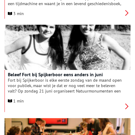
een tijdmachine en waant je in een levend geschiedenisboek,
in de periode vlak na het Alkmaars Ontzet. Tijdens elke editie
3 min
van Kaeskoppenstad is er iets nieuws te bewonderen. En dat is
in 2026 niet anders.
Beleef Fort bij Spijkerboor eens anders in juni
Fort bij Spijkerboor is elke eerste zondag van de maand open
voor publiek, maar wist je dat er nog veel meer te beleven
valt? Op zondag 21 juni organiseert Natuurmonumenten een
bijzondere activiteit waarmee je het fort en zijn omgeving op
1 min
een andere manier ervaart.