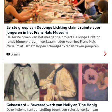
Eerste groep van De Jonge Lichting claimt ruimte voor
jongeren in het Frans Hals Museum
De eerste groep van het meerjarige project De Jonge Lichting
rondt binnenkort zijn werkzaamheden voor het Frans Hals
Museum af. Het afgelopen schooljaar kregen zeven jongeren
een vaste plek in de organisatie, om bij te dragen aan de
3 min
relevantie van het museum voor een jongere doelgroep. Zo
werkten ze samen met beeldend kunstenaar Joyce Overheul
aan een kunstwerk, namen ze plaats voor de camera van
fotograaf Jonathan Hoost en maakten ze tekstborden op zaal
waarin ze hun persoonlijke visie op hun favoriete kunstwerken
delen. Op 31 mei organiseren zij een eindevenement, waar zij
al deze projecten presenteren.
Gekoesterd – Bewaard werk van Nelly en Tine Honig
Deze intieme tentoonstelling toont een selectie werken van