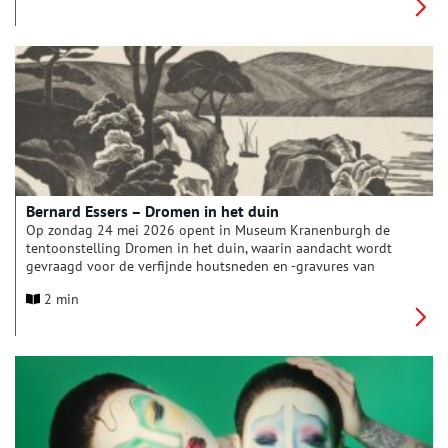
schrijft Le Rütte zelf in een van haar gedichten. Verandering is
een natuurwet: alles blijft, maar nooit in dezelfde vorm.
Bernard Essers – Dromen in het duin
Op zondag 24 mei 2026 opent in Museum Kranenburgh de
tentoonstelling Dromen in het duin, waarin aandacht wordt
gevraagd voor de verfijnde houtsneden en -gravures van
kunstenaar en begaafd vakman Bernard Essers (ID/NL, 1893-
2 min
1945), die in de jaren 1920 en 1930 deel uitmaakt van de
kunstenaarsgemeenschap in Bergen. Zijn grafisch werk is
zowel artistiek als technisch van uitzonderlijke kwaliteit, maar
bleef lange tijd onderbelicht.