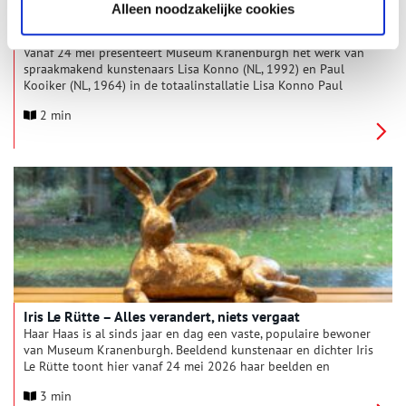
Alleen noodzakelijke cookies
‘Lisa Konno Paul Kooiker’ in Museum Kranenburgh
Vanaf 24 mei presenteert Museum Kranenburgh het werk van
spraakmakend kunstenaars Lisa Konno (NL, 1992) en Paul
Kooiker (NL, 1964) in de totaalinstallatie Lisa Konno Paul
Kooiker. Konno en Kooiker hebben ieder een eigen praktijk,
2 min
maar delen een interdisciplinaire wijze van werken waarbij ze
zich vrij bewegen tussen onder meer beeldende kunst, mode,
fotografie en performance.
Iris Le Rütte – Alles verandert, niets vergaat
Haar Haas is al sinds jaar en dag een vaste, populaire bewoner
van Museum Kranenburgh. Beeldend kunstenaar en dichter Iris
Le Rütte toont hier vanaf 24 mei 2026 haar beelden en
tekeningen, waarin het verschijnsel metamorfose –
3 min
gedaanteverandering – centraal staat. ‘Iets wil veranderen’,