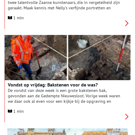
twee talentvolle Zaanse kunstenaars, die in vergetelheid zijn
geraakt. Maak kennis met Nelly’s verfijnde portretten en
lithografieën en met Tine’s sfeervolle stillevens, waarin haar
1 min
gevoel voor kleur en compositie tot uiting komt. Decennia
verborgen gebleven in familiebezit krijgt hun werk in deze
kabinetpresentatie hernieuwde aandacht.
Vondst op vrijdag: Bakstenen voor de was?
De vondst van deze week is een grote bakstenen bak,
gevonden aan de Gedempte Nieuwesloot. Vorige week waren
we daar ook al even voor een kijkje bij de opgraving en
inmiddels zijn onze archeologen een stapje verder. Kayleigh
1 min
maakte een filmpje waarin we Rebekka een oude goot zien
schoonmaken en waarin we Guus aantreffen in de bak van
baksteen. De gedachte was meteen al dat die zou horen bij het
uitvoeren van een ambacht.