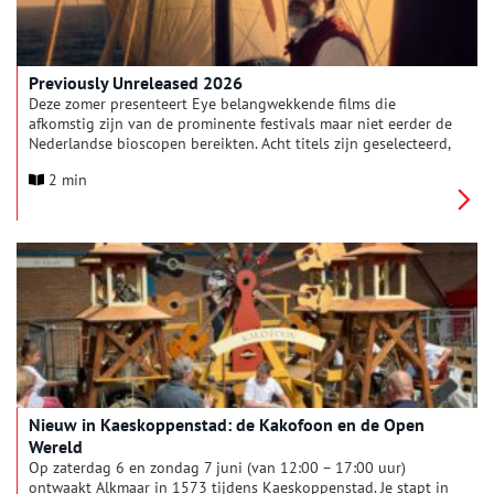
Previously Unreleased 2026
Deze zomer presenteert Eye belangwekkende films die
afkomstig zijn van de prominente festivals maar niet eerder de
Nederlandse bioscopen bereikten. Acht titels zijn geselecteerd,
waaronder debuten van opkomende regisseurs uit de VS,
2 min
Portugal en Italië. Tot de nieuwkomers behoren regisseurs als
Constance Tang (Blue Sun Palace), Isabel Hagen (On a String)
en Giovanni Tortorici (Diciannove). Cheryl Dunye’s The
Watermelon Woman is een Amerikaanse klassieker die niet
eerder in Nederland werd uitgebracht.
Nieuw in Kaeskoppenstad: de Kakofoon en de Open
Wereld
Op zaterdag 6 en zondag 7 juni (van 12:00 – 17:00 uur)
ontwaakt Alkmaar in 1573 tijdens Kaeskoppenstad. Je stapt in