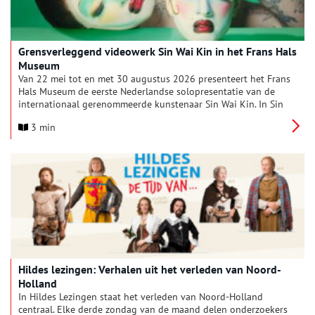
Grensverleggend videowerk Sin Wai Kin in het Frans Hals
Museum
Van 22 mei tot en met 30 augustus 2026 presenteert het Frans
Hals Museum de eerste Nederlandse solopresentatie van de
internationaal gerenommeerde kunstenaar Sin Wai Kin. In Sin
Wai Kin: Still Life gaan de bewegende portretten een dialoog
3 min
aan met de collectie van het museum, waarbij de symboliek
van 17de-eeuwse schilderkunst, de glamour van drag en
sciencefiction samensmelten.
Hildes lezingen: Verhalen uit het verleden van Noord-
Holland
In Hildes Lezingen staat het verleden van Noord-Holland
centraal. Elke derde zondag van de maand delen onderzoekers