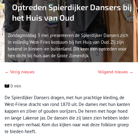
Optreden Spierdijker Dansers bij
het Huis van Oud
Zondagmiddag 3 mei presenteren de Spierdijker Dansers zich
in volledig West-Fries kostuum bij het Huis van Oud. Zij zijn
bekend in binnen- en buitenland. Dit keer een optreden voor
hen dicht bij huis aan de Grote Zomerdijk.
← Vorig nieuws
Volgend nieuws →
0 min
De Spierdijker Dansers dragen, met hun prachtige kleding, de
West-Friese dracht van rond 1870 uit. De dames met hun kanten
kappen en zilver of gouden oorijzers. De heren met hoge hoed
en lange Lakense jas. De dansen die zij laten zien hebben ieder
een eigen verhaal. Kom dus kijken naar wat deze folklore groep
te bieden heeft.