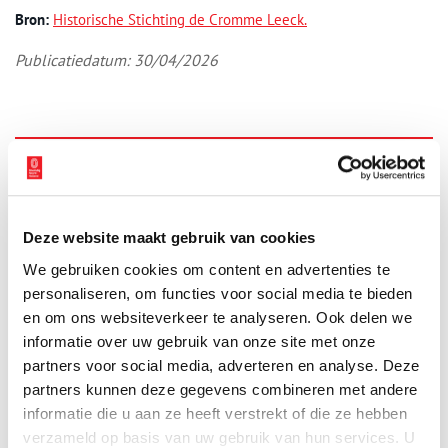
Bron:
H
istorische Stichting de Cromme Leeck.
Publicatiedatum: 30/04/2026
Ontvang de nieuwsbrief
Wilt u op de hoogte blijven van de mooiste verhalen en het
laatste erfgoednieuws? Schrijf u dan nu in voor onze
Deze website maakt gebruik van cookies
wekelijkse nieuwsbrief!
We gebruiken cookies om content en advertenties te
personaliseren, om functies voor social media te bieden
en om ons websiteverkeer te analyseren. Ook delen we
informatie over uw gebruik van onze site met onze
Bij inschrijving gaat u akkoord met ons
privacybeleid
.
partners voor social media, adverteren en analyse. Deze
partners kunnen deze gegevens combineren met andere
informatie die u aan ze heeft verstrekt of die ze hebben
Aanvullingen
verzameld op basis van uw gebruik van hun services. U