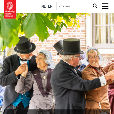
NL
EN