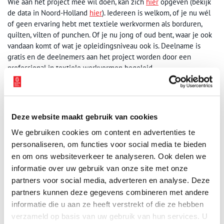
Wie aan het project mee wil doen, kan zich
hier
opgeven (bekijk
de data in Noord-Holland
hier
). Iedereen is welkom, of je nu wél
of geen ervaring hebt met textiele werkvormen als borduren,
quilten, vilten of punchen. Of je nu jong of oud bent, waar je ook
vandaan komt of wat je opleidingsniveau ook is. Deelname is
gratis en de deelnemers aan het project worden door een
professional in textiele werkvormen begeleid.
Tekst:
Arnoud van Soest
Publicatiedatum: 18/05/2026
Deze website maakt gebruik van cookies
We gebruiken cookies om content en advertenties te
personaliseren, om functies voor social media te bieden
en om ons websiteverkeer te analyseren. Ook delen we
Ontvang de nieuwsbrief
informatie over uw gebruik van onze site met onze
partners voor social media, adverteren en analyse. Deze
Wilt u op de hoogte blijven van de mooiste verhalen en het
partners kunnen deze gegevens combineren met andere
laatste erfgoednieuws? Schrijf u dan nu in voor onze
informatie die u aan ze heeft verstrekt of die ze hebben
wekelijkse nieuwsbrief!
verzameld op basis van uw gebruik van hun services. U