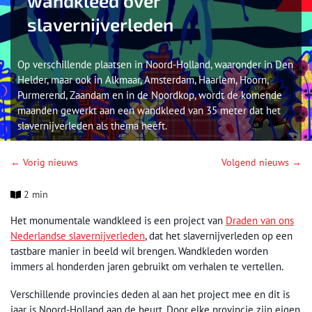
wandkleed over
slavernijverleden
Op verschillende plaatsen in Noord-Holland, waaronder in Den
Helder, maar ook in Alkmaar, Amsterdam, Haarlem, Hoorn,
Purmerend, Zaandam en in de Noordkop, wordt de komende
maanden gewerkt aan een wandkleed van 35 meter dat het
slavernijverleden als thema heeft.
← Vorig nieuws
Volgend nieuws →
2 min
Het monumentale wandkleed is een project van
Draden van ons
Nederlandse slavernijverleden
, dat het slavernijverleden op een
tastbare manier in beeld wil brengen. Wandkleden worden
immers al honderden jaren gebruikt om verhalen te vertellen.
Verschillende provincies deden al aan het project mee en dit is
jaar is Noord-Holland aan de beurt. Door elke provincie zijn eigen