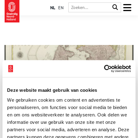
NL
EN
Deze website maakt gebruik van cookies
Waarom zijn Noord-Holland en Zuid-Holland gesplitst?
We gebruiken cookies om content en advertenties te
In de zeventiende eeuw was Holland het belangrijkste gewest
binnen de Republiek der Zeven Verenigde Nederlanden. Zelfs
personaliseren, om functies voor social media te bieden
zo belangrijk, dat Nederland tot op de dag van vandaag in het
en om ons websiteverkeer te analyseren. Ook delen we
buitenland vaak Holland wordt genoemd. Maar tegenwoordig
informatie over uw gebruik van onze site met onze
hebben we een noordelijk en een zuidelijk deel van Holland.
Waarom en wanneer is de provincie Holland in tweeën
partners voor social media, adverteren en analyse. Deze
gesplitst?
partners kunnen deze gegevens combineren met andere