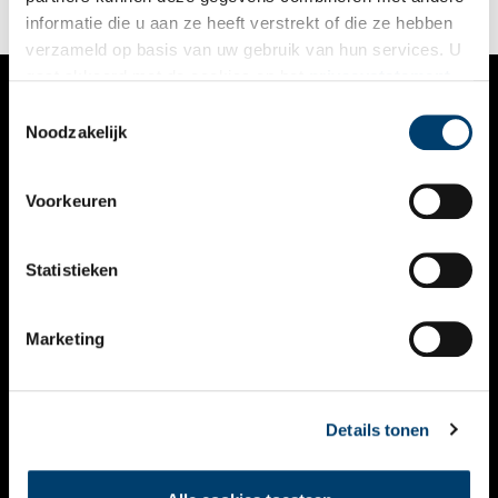
informatie die u aan ze heeft verstrekt of die ze hebben
verzameld op basis van uw gebruik van hun services. U
gaat akkoord met de cookies en het
privacystatement
als u onze website blijft gebruiken.
Toestemmingsselectie
VERHALEN
Noodzakelijk
NIEUWS
Voorkeuren
KALENDER
THEMA’S
Statistieken
ACTIVITEITEN
Marketing
VIDEO’S
OVER ONS
Details tonen
CONTACT