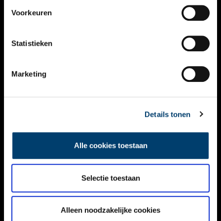
VIDEO’S
Voorkeuren
OVER ONS
Statistieken
CONTACT
NIEUWSBRIEF
Marketing
DISCLAIMER
Details tonen
PRIVACY
TOEGANKELIJKHEID
Alle cookies toestaan
Volg ONH op social media
Selectie toestaan
Alleen noodzakelijke cookies
© ONH | 2026