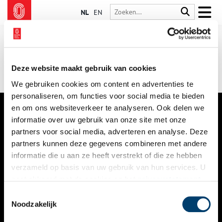
NL
EN
Deze website maakt gebruik van cookies
We gebruiken cookies om content en advertenties te
personaliseren, om functies voor social media te bieden
en om ons websiteverkeer te analyseren. Ook delen we
informatie over uw gebruik van onze site met onze
VERHALEN
partners voor social media, adverteren en analyse. Deze
NIEUWS
partners kunnen deze gegevens combineren met andere
informatie die u aan ze heeft verstrekt of die ze hebben
KALENDER
verzameld op basis van uw gebruik van hun services. U
gaat akkoord met de cookies en het
privacystatement
THEMA’S
als u onze website blijft gebruiken.
Toestemmingsselectie
ACTIVITEITEN
Noodzakelijk