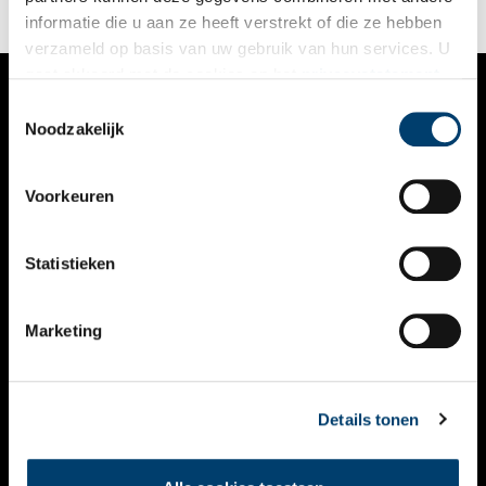
informatie die u aan ze heeft verstrekt of die ze hebben
verzameld op basis van uw gebruik van hun services. U
gaat akkoord met de cookies en het
privacystatement
als u onze website blijft gebruiken.
Toestemmingsselectie
VERHALEN
Noodzakelijk
NIEUWS
Voorkeuren
KALENDER
THEMA’S
Statistieken
ACTIVITEITEN
Marketing
VIDEO’S
OVER ONS
Details tonen
CONTACT