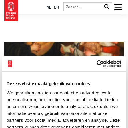
NL
EN
Deze website maakt gebruik van cookies
Dubbeltentoonstelling ZING! en ‘I Wish This Was A Song’
We gebruiken cookies om content en advertenties te
Het Luther Museum Amsterdam viert 500 jaar Lutherse
zangkunst met een interactieve tentoonstelling en een
personaliseren, om functies voor social media te bieden
uitgebreid publieksprogramma over de verbindende kracht
en om ons websiteverkeer te analyseren. Ook delen we
van samen zingen. In een wereld vol meningen en verschillen
informatie over uw gebruik van onze site met onze
1 min
biedt het Luther Museum Amsterdam een tegengeluid met de
tentoonstelling ‘ZING! Hoe zingen mensen samenbrengt’.
partners voor social media, adverteren en analyse. Deze
partners kunnen deze gegevens combineren met andere