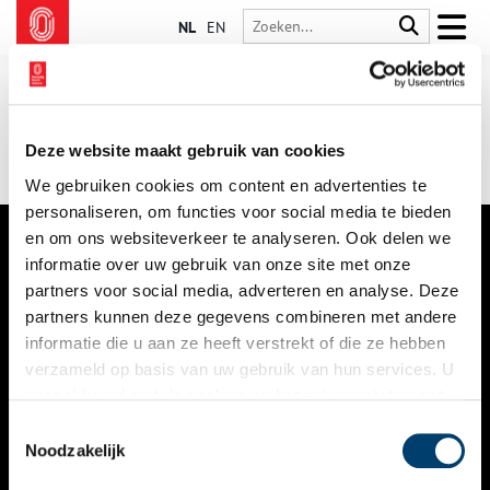
NL
EN
Deze website maakt gebruik van cookies
We gebruiken cookies om content en advertenties te
personaliseren, om functies voor social media te bieden
en om ons websiteverkeer te analyseren. Ook delen we
informatie over uw gebruik van onze site met onze
VERHALEN
partners voor social media, adverteren en analyse. Deze
NIEUWS
partners kunnen deze gegevens combineren met andere
informatie die u aan ze heeft verstrekt of die ze hebben
KALENDER
verzameld op basis van uw gebruik van hun services. U
gaat akkoord met de cookies en het
privacystatement
THEMA’S
als u onze website blijft gebruiken.
Toestemmingsselectie
ACTIVITEITEN
Noodzakelijk