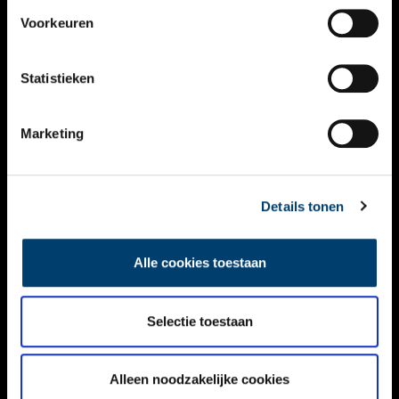
VIDEO’S
Voorkeuren
OVER ONS
Statistieken
CONTACT
NIEUWSBRIEF
Marketing
DISCLAIMER
Details tonen
PRIVACY
TOEGANKELIJKHEID
Alle cookies toestaan
Volg ONH op social media
Selectie toestaan
Alleen noodzakelijke cookies
© ONH | 2026