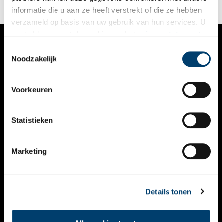
ontdekking van Kaap Hoorn levend houden.
informatie die u aan ze heeft verstrekt of die ze hebben
verzameld op basis van uw gebruik van hun services. U
gaat akkoord met de cookies en het
privacystatement
als u onze website blijft gebruiken.
Toestemmingsselectie
VERHALEN
Noodzakelijk
NIEUWS
Voorkeuren
KALENDER
THEMA’S
Statistieken
ACTIVITEITEN
Marketing
VIDEO’S
OVER ONS
Details tonen
CONTACT