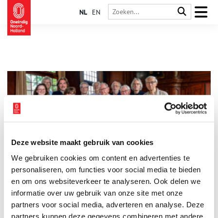
NL
EN
Deze website maakt gebruik van cookies
Unieke Hondiuskaart uit 1602
We gebruiken cookies om content en advertenties te
Op 25 juni 2025 werd de unieke Hondiuskaart uit 1602 door
de Stichting Nederlandse Kaap Hoorn-vaarders overgedragen
personaliseren, om functies voor social media te bieden
aan de Vrienden van het Westfries Museum. Het Hoornse
en om ons websiteverkeer te analyseren. Ook delen we
museum geeft de zeldzame kaart een hoofdrol in de
informatie over uw gebruik van onze site met onze
2 min
vernieuwde presentatie, na heropening medio 2027. Zo wordt
ook na de opheffing van de Stichting Nederlandse Kaap
partners voor social media, adverteren en analyse. Deze
Hoorn-vaarders hun missie voortgezet: het verhaal van de
partners kunnen deze gegevens combineren met andere