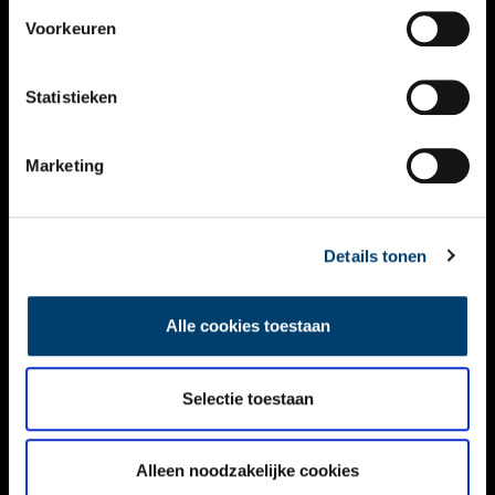
VIDEO’S
Voorkeuren
OVER ONS
Statistieken
CONTACT
NIEUWSBRIEF
Marketing
DISCLAIMER
Details tonen
PRIVACY
TOEGANKELIJKHEID
Alle cookies toestaan
Volg ONH op social media
Selectie toestaan
Alleen noodzakelijke cookies
© ONH | 2026