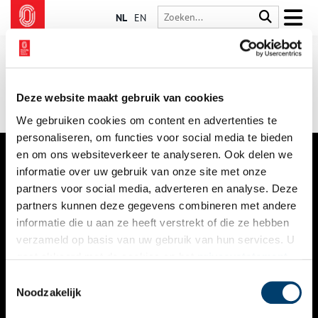
NL
EN
Deze website maakt gebruik van cookies
We gebruiken cookies om content en advertenties te
personaliseren, om functies voor social media te bieden
en om ons websiteverkeer te analyseren. Ook delen we
informatie over uw gebruik van onze site met onze
VERHALEN
partners voor social media, adverteren en analyse. Deze
NIEUWS
partners kunnen deze gegevens combineren met andere
informatie die u aan ze heeft verstrekt of die ze hebben
KALENDER
verzameld op basis van uw gebruik van hun services. U
gaat akkoord met de cookies en het
privacystatement
THEMA’S
als u onze website blijft gebruiken.
Toestemmingsselectie
ACTIVITEITEN
Noodzakelijk