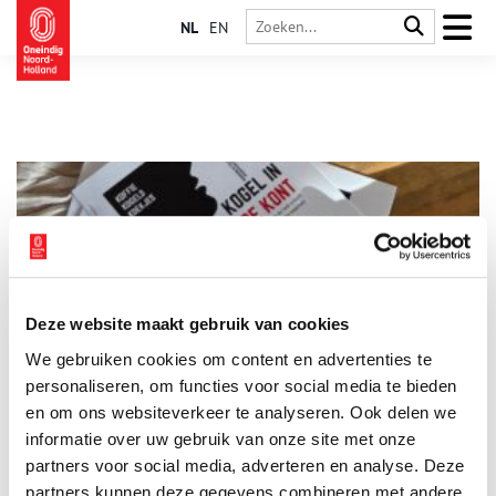
NL
EN
Deze website maakt gebruik van cookies
Zandvoort Vertelt… Kogel in de Kont
We gebruiken cookies om content en advertenties te
Op donderdag 26 juni gaat in het Zandvoorts Museum de
bijzondere locatie voorstelling Kogel in de Kont in première:
personaliseren, om functies voor social media te bieden
een indringend korte theaterstuk van 20 minuten over
en om ons websiteverkeer te analyseren. Ook delen we
herinneringen, schuld en de impact van oorlog op gewone
informatie over uw gebruik van onze site met onze
1 min
levens.
partners voor social media, adverteren en analyse. Deze
partners kunnen deze gegevens combineren met andere