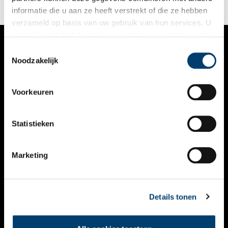
informatie die u aan ze heeft verstrekt of die ze hebben
verzameld op basis van uw gebruik van hun services. U
gaat akkoord met de cookies en het
privacystatement
als u onze website blijft gebruiken.
Toestemmingsselectie
VERHALEN
Noodzakelijk
NIEUWS
Voorkeuren
KALENDER
THEMA’S
Statistieken
ACTIVITEITEN
Marketing
VIDEO’S
OVER ONS
Details tonen
CONTACT