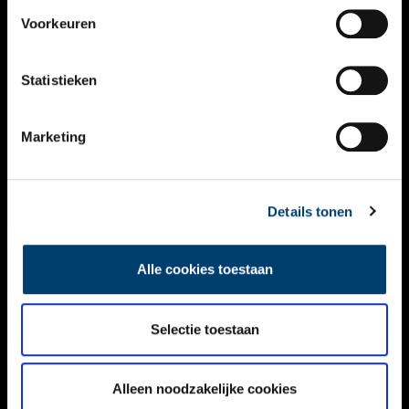
VIDEO’S
Voorkeuren
OVER ONS
Statistieken
CONTACT
NIEUWSBRIEF
Marketing
DISCLAIMER
Details tonen
PRIVACY
TOEGANKELIJKHEID
Alle cookies toestaan
Volg ONH op social media
Selectie toestaan
Alleen noodzakelijke cookies
© ONH | 2026