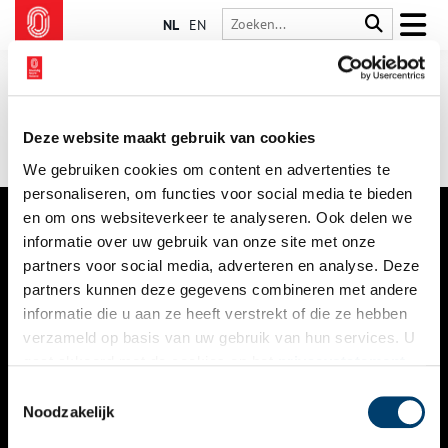
NL
EN
Deze website maakt gebruik van cookies
We gebruiken cookies om content en advertenties te
personaliseren, om functies voor social media te bieden
en om ons websiteverkeer te analyseren. Ook delen we
informatie over uw gebruik van onze site met onze
VERHALEN
partners voor social media, adverteren en analyse. Deze
NIEUWS
partners kunnen deze gegevens combineren met andere
informatie die u aan ze heeft verstrekt of die ze hebben
KALENDER
verzameld op basis van uw gebruik van hun services. U
gaat akkoord met de cookies en het
privacystatement
THEMA’S
als u onze website blijft gebruiken.
Toestemmingsselectie
ACTIVITEITEN
Noodzakelijk