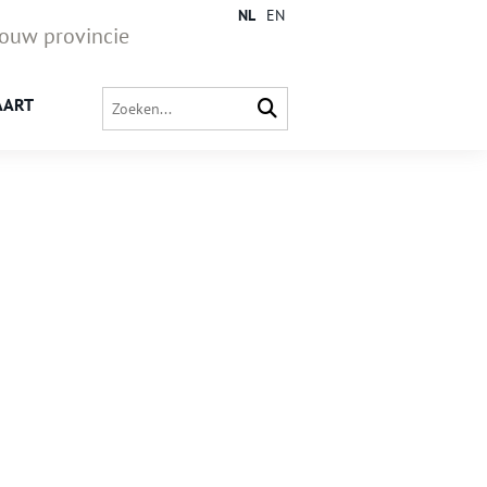
NL
EN
jouw provincie
AART