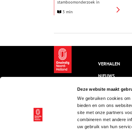
stamboomonderzoek in
Nederland. Met honderden
3 min
leerzame artikelen, duizenden
verwijzingen naar
archiefbronnen, handige
overzichten en tientallen
uitlegvideo’s – allemaal gratis
toegankelijk.
VERHALEN
NIEUWS
KALENDER
Deze website maakt gebru
We gebruiken cookies om c
THEMA’S
bieden en om ons websitev
ACTIVITEITEN
site met onze partners vo
combineren met andere inf
VIDEO’S
uw gebruik van hun servic