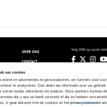
Volg ONH op social med
OVER ONS
CONTACT
NIEUWSBRIEF
ik van cookies
ontent en advertenties te personaliseren, om functies voor soci
DISCLAIMER
erkeer te analyseren. Ook delen we informatie over uw gebruik
PRIVACY
or social media, adverteren en analyse. Deze partners kunnen 
ormatie die u aan ze heeft verstrekt of die ze hebben verzameld
TOEGANKELIJKHEID
es. U gaat akkoord met de cookies en het
privacystatement
als