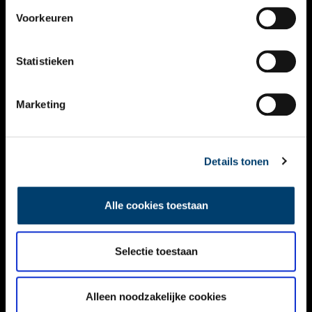
VIDEO’S
Voorkeuren
OVER ONS
Statistieken
CONTACT
NIEUWSBRIEF
Marketing
DISCLAIMER
Details tonen
PRIVACY
TOEGANKELIJKHEID
Alle cookies toestaan
Volg ONH op social media
Selectie toestaan
Alleen noodzakelijke cookies
© ONH | 2026