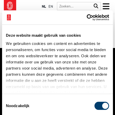
NL
EN
Deze website maakt gebruik van cookies
We gebruiken cookies om content en advertenties te
personaliseren, om functies voor social media te bieden
en om ons websiteverkeer te analyseren. Ook delen we
informatie over uw gebruik van onze site met onze
VERHALEN
partners voor social media, adverteren en analyse. Deze
NIEUWS
partners kunnen deze gegevens combineren met andere
informatie die u aan ze heeft verstrekt of die ze hebben
KALENDER
verzameld op basis van uw gebruik van hun services. U
gaat akkoord met de cookies en het
privacystatement
THEMA’S
als u onze website blijft gebruiken.
Toestemmingsselectie
ACTIVITEITEN
Noodzakelijk