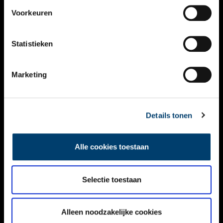
VIDEO’S
Voorkeuren
OVER ONS
Statistieken
CONTACT
NIEUWSBRIEF
Marketing
DISCLAIMER
Details tonen
PRIVACY
TOEGANKELIJKHEID
Alle cookies toestaan
Volg ONH op social media
Selectie toestaan
Alleen noodzakelijke cookies
© ONH | 2026