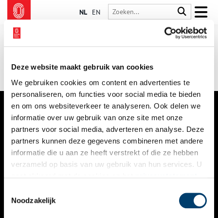
NL
EN
Deze website maakt gebruik van cookies
We gebruiken cookies om content en advertenties te
personaliseren, om functies voor social media te bieden
en om ons websiteverkeer te analyseren. Ook delen we
informatie over uw gebruik van onze site met onze
VERHALEN
partners voor social media, adverteren en analyse. Deze
NIEUWS
partners kunnen deze gegevens combineren met andere
informatie die u aan ze heeft verstrekt of die ze hebben
KALENDER
verzameld op basis van uw gebruik van hun services. U
gaat akkoord met de cookies en het
privacystatement
THEMA’S
als u onze website blijft gebruiken.
Toestemmingsselectie
ACTIVITEITEN
Noodzakelijk