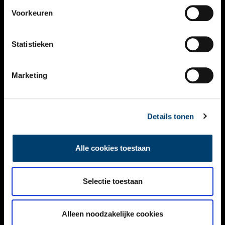
VIDEO’S
Voorkeuren
OVER ONS
Statistieken
CONTACT
NIEUWSBRIEF
Marketing
DISCLAIMER
Details tonen
PRIVACY
TOEGANKELIJKHEID
Alle cookies toestaan
Volg ONH op social media
Selectie toestaan
Alleen noodzakelijke cookies
© ONH | 2026