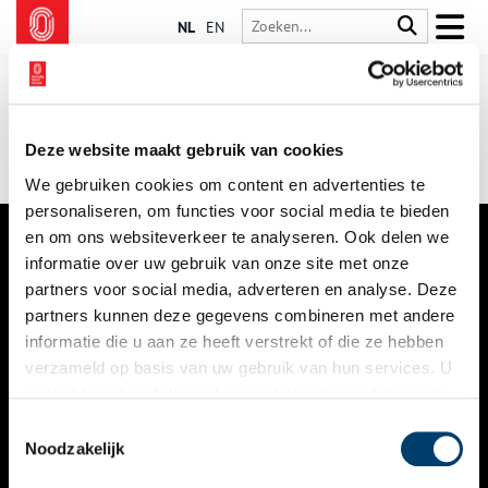
NL
EN
Deze website maakt gebruik van cookies
We gebruiken cookies om content en advertenties te
personaliseren, om functies voor social media te bieden
en om ons websiteverkeer te analyseren. Ook delen we
informatie over uw gebruik van onze site met onze
VERHALEN
partners voor social media, adverteren en analyse. Deze
NIEUWS
partners kunnen deze gegevens combineren met andere
informatie die u aan ze heeft verstrekt of die ze hebben
KALENDER
verzameld op basis van uw gebruik van hun services. U
gaat akkoord met de cookies en het
privacystatement
THEMA’S
als u onze website blijft gebruiken.
Toestemmingsselectie
ACTIVITEITEN
Noodzakelijk