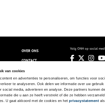
Volg ONH op social med
OVER ONS
CONTACT
NIEUWSBRIEF
ik van cookies
ontent en advertenties te personaliseren, om functies voor soci
DISCLAIMER
erkeer te analyseren. Ook delen we informatie over uw gebruik
PRIVACY
or social media, adverteren en analyse. Deze partners kunnen 
ormatie die u aan ze heeft verstrekt of die ze hebben verzameld
TOEGANKELIJKHEID
es. U gaat akkoord met de cookies en het
privacystatement
als