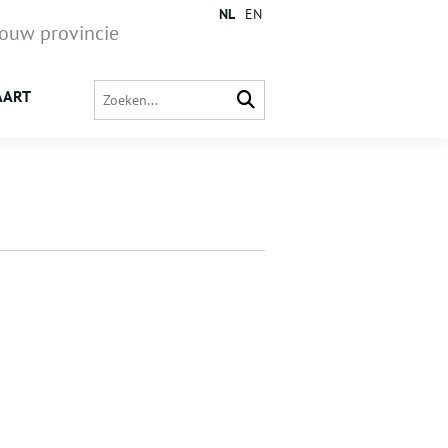
NL
EN
jouw provincie
AART