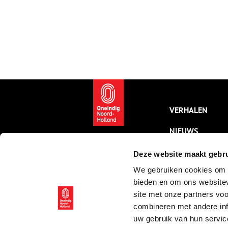
VERHALEN
NIEUWS
KALENDER
Deze website maakt gebru
We gebruiken cookies om c
THEMA’S
bieden en om ons websitev
ACTIVITEITEN
site met onze partners vo
combineren met andere inf
VIDEO’S
uw gebruik van hun servic