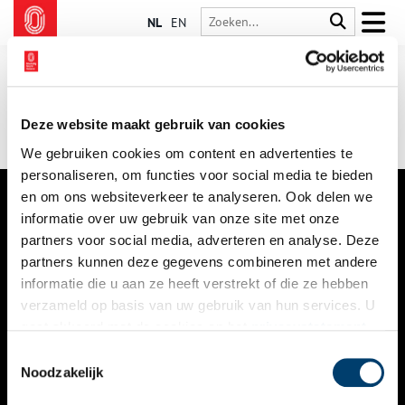
NL
EN
Deze website maakt gebruik van cookies
We gebruiken cookies om content en advertenties te
personaliseren, om functies voor social media te bieden
en om ons websiteverkeer te analyseren. Ook delen we
informatie over uw gebruik van onze site met onze
VERHALEN
partners voor social media, adverteren en analyse. Deze
NIEUWS
partners kunnen deze gegevens combineren met andere
informatie die u aan ze heeft verstrekt of die ze hebben
KALENDER
verzameld op basis van uw gebruik van hun services. U
gaat akkoord met de cookies en het
privacystatement
THEMA’S
als u onze website blijft gebruiken.
Toestemmingsselectie
ACTIVITEITEN
Noodzakelijk