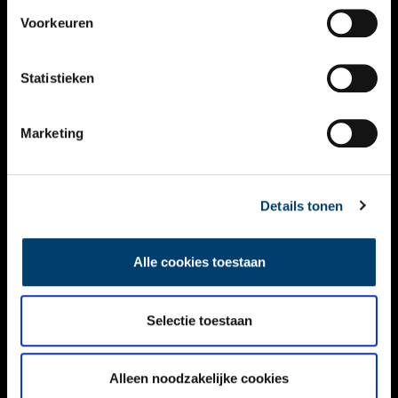
VIDEO’S
Voorkeuren
OVER ONS
Statistieken
CONTACT
NIEUWSBRIEF
Marketing
DISCLAIMER
Details tonen
PRIVACY
TOEGANKELIJKHEID
Alle cookies toestaan
Volg ONH op social media
Selectie toestaan
Alleen noodzakelijke cookies
© ONH | 2026