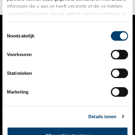
informatie die u aan ze heeft verstrekt of die ze hebben
verzameld op basis van uw gebruik van hun services. U
gaat akkoord met de cookies en het
privacystatement
als u onze website blijft gebruiken.
Toestemmingsselectie
VERHALEN
Noodzakelijk
NIEUWS
Voorkeuren
KALENDER
THEMA’S
Statistieken
ACTIVITEITEN
Marketing
VIDEO’S
OVER ONS
Details tonen
CONTACT