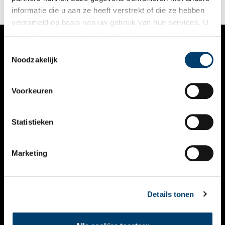
informatie die u aan ze heeft verstrekt of die ze hebben
verzameld op basis van uw gebruik van hun services. U
gaat akkoord met de cookies en het
privacystatement
als u onze website blijft gebruiken.
Toestemmingsselectie
VERHALEN
Noodzakelijk
NIEUWS
Voorkeuren
KALENDER
THEMA’S
Statistieken
ACTIVITEITEN
Marketing
VIDEO’S
OVER ONS
Details tonen
CONTACT