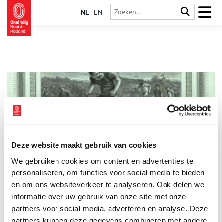
NL
EN
Deze website maakt gebruik van cookies
De Haarlemsche Vélocipède-Club
We gebruiken cookies om content en advertenties te
Het gevaarlijke karakter van de fiets werd in juni 1882 in de
Nieuwe Haarlemsche Courant
kracht bijgezet door
personaliseren, om functies voor social media te bieden
‘tweewielsnelloopendnekbrekersrijtuig’ tot de beste vertaling
en om ons websiteverkeer te analyseren. Ook delen we
van vélocipède te dopen. Onveilig of niet, fietsen was hip. Niet
informatie over uw gebruik van onze site met onze
voor niets werd in december 1882 de Haarlemsche Vélocipède-
Club (HVC) opgericht.
partners voor social media, adverteren en analyse. Deze
partners kunnen deze gegevens combineren met andere