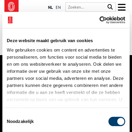
NL
EN
Deze website maakt gebruik van cookies
We gebruiken cookies om content en advertenties te
personaliseren, om functies voor social media te bieden
en om ons websiteverkeer te analyseren. Ook delen we
informatie over uw gebruik van onze site met onze
VERHALEN
partners voor social media, adverteren en analyse. Deze
NIEUWS
partners kunnen deze gegevens combineren met andere
informatie die u aan ze heeft verstrekt of die ze hebben
KALENDER
verzameld op basis van uw gebruik van hun services. U
gaat akkoord met de cookies en het
privacystatement
THEMA’S
als u onze website blijft gebruiken.
Toestemmingsselectie
ACTIVITEITEN
Noodzakelijk