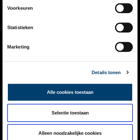
VIDEO’S
Voorkeuren
OVER ONS
Statistieken
CONTACT
NIEUWSBRIEF
Marketing
DISCLAIMER
Details tonen
PRIVACY
TOEGANKELIJKHEID
Alle cookies toestaan
Volg ONH op social media
Selectie toestaan
Alleen noodzakelijke cookies
© ONH | 2026