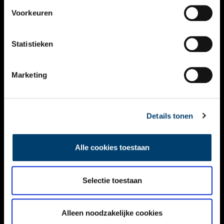
VIDEO’S
Voorkeuren
OVER ONS
Statistieken
CONTACT
NIEUWSBRIEF
Marketing
DISCLAIMER
Details tonen
PRIVACY
TOEGANKELIJKHEID
Alle cookies toestaan
Volg ONH op social media
Selectie toestaan
Alleen noodzakelijke cookies
© ONH | 2026