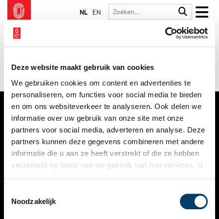
NL
EN
Deze website maakt gebruik van cookies
We gebruiken cookies om content en advertenties te
personaliseren, om functies voor social media te bieden
en om ons websiteverkeer te analyseren. Ook delen we
informatie over uw gebruik van onze site met onze
VERHALEN
partners voor social media, adverteren en analyse. Deze
NIEUWS
partners kunnen deze gegevens combineren met andere
informatie die u aan ze heeft verstrekt of die ze hebben
KALENDER
verzameld op basis van uw gebruik van hun services. U
gaat akkoord met de cookies en het
privacystatement
THEMA’S
als u onze website blijft gebruiken.
Toestemmingsselectie
ACTIVITEITEN
Noodzakelijk