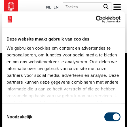
NL
EN
Deze website maakt gebruik van cookies
We gebruiken cookies om content en advertenties te
personaliseren, om functies voor social media te bieden
en om ons websiteverkeer te analyseren. Ook delen we
informatie over uw gebruik van onze site met onze
VERHALEN
partners voor social media, adverteren en analyse. Deze
NIEUWS
partners kunnen deze gegevens combineren met andere
informatie die u aan ze heeft verstrekt of die ze hebben
KALENDER
verzameld op basis van uw gebruik van hun services. U
gaat akkoord met de cookies en het
privacystatement
THEMA’S
als u onze website blijft gebruiken.
Toestemmingsselectie
ACTIVITEITEN
Noodzakelijk