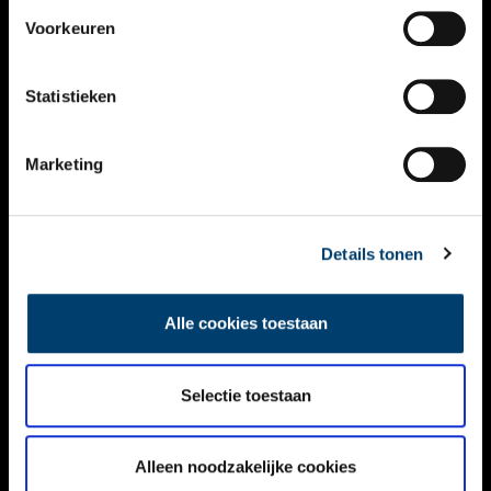
VIDEO’S
Voorkeuren
OVER ONS
Statistieken
CONTACT
NIEUWSBRIEF
Marketing
DISCLAIMER
Details tonen
PRIVACY
TOEGANKELIJKHEID
Alle cookies toestaan
Volg ONH op social media
Selectie toestaan
Alleen noodzakelijke cookies
© ONH | 2026