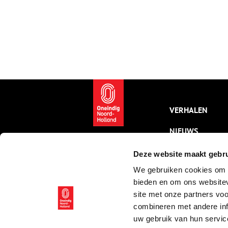
VERHALEN
NIEUWS
KALENDER
Deze website maakt gebru
We gebruiken cookies om c
THEMA’S
bieden en om ons websitev
ACTIVITEITEN
site met onze partners vo
combineren met andere inf
VIDEO’S
uw gebruik van hun servic