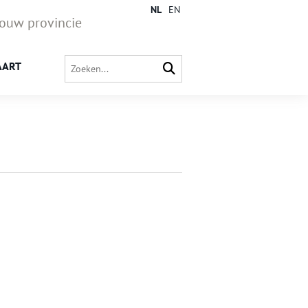
NL
EN
jouw provincie
AART