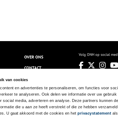
Volg ONH op social med
OVER ONS
CONTACT
NIEUWSBRIEF
ik van cookies
ontent en advertenties te personaliseren, om functies voor soci
DISCLAIMER
erkeer te analyseren. Ook delen we informatie over uw gebruik
PRIVACY
or social media, adverteren en analyse. Deze partners kunnen 
ormatie die u aan ze heeft verstrekt of die ze hebben verzameld
TOEGANKELIJKHEID
es. U gaat akkoord met de cookies en het
privacystatement
als