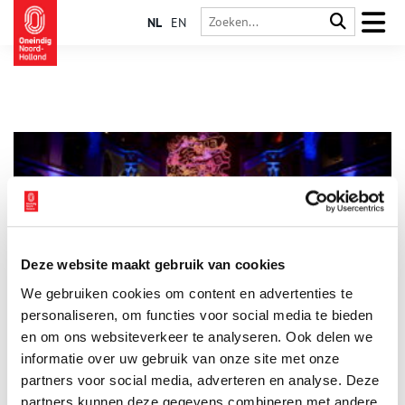
NL
EN
Deze website maakt gebruik van cookies
Gratis avondopenstelling Wereldmuseum Amsterdam
We gebruiken cookies om content en advertenties te
tijdens Amsterdam Light Festival
personaliseren, om functies voor social media te bieden
Ter gelegenheid van de allereerste deelname aan het
Amsterdam Light Festival stelt Wereldmuseum Amsterdam het
en om ons websiteverkeer te analyseren. Ook delen we
gehele museum tijdens het festival gratis open op vrijdag-,
informatie over uw gebruik van onze site met onze
zaterdag- en zondagavond. Tot en met 18 januari 2026 kunnen
1 min
partners voor social media, adverteren en analyse. Deze
bezoekers tussen 19.00 en 22.00 uur in de Lichthal een
interactief lichtkunstwerk beleven en vrijwel alle
partners kunnen deze gegevens combineren met andere