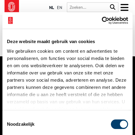
NL
EN
Deze website maakt gebruik van cookies
We gebruiken cookies om content en advertenties te
personaliseren, om functies voor social media te bieden
en om ons websiteverkeer te analyseren. Ook delen we
informatie over uw gebruik van onze site met onze
VERHALEN
partners voor social media, adverteren en analyse. Deze
NIEUWS
partners kunnen deze gegevens combineren met andere
informatie die u aan ze heeft verstrekt of die ze hebben
KALENDER
verzameld op basis van uw gebruik van hun services. U
gaat akkoord met de cookies en het
privacystatement
THEMA’S
als u onze website blijft gebruiken.
Toestemmingsselectie
ACTIVITEITEN
Noodzakelijk