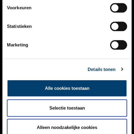
VIDEO’S
Voorkeuren
OVER ONS
Statistieken
CONTACT
NIEUWSBRIEF
Marketing
DISCLAIMER
Details tonen
PRIVACY
TOEGANKELIJKHEID
Alle cookies toestaan
Volg ONH op social media
Selectie toestaan
Alleen noodzakelijke cookies
© ONH | 2026