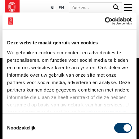
NL
EN
Deze website maakt gebruik van cookies
We gebruiken cookies om content en advertenties te
personaliseren, om functies voor social media te bieden
en om ons websiteverkeer te analyseren. Ook delen we
informatie over uw gebruik van onze site met onze
VERHALEN
partners voor social media, adverteren en analyse. Deze
NIEUWS
partners kunnen deze gegevens combineren met andere
informatie die u aan ze heeft verstrekt of die ze hebben
KALENDER
verzameld op basis van uw gebruik van hun services. U
gaat akkoord met de cookies en het
privacystatement
THEMA’S
als u onze website blijft gebruiken.
Toestemmingsselectie
ACTIVITEITEN
Noodzakelijk