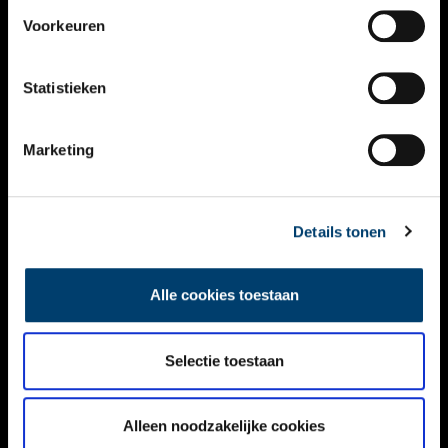
VIDEO’S
Voorkeuren
OVER ONS
Statistieken
CONTACT
NIEUWSBRIEF
Marketing
DISCLAIMER
Details tonen
PRIVACY
TOEGANKELIJKHEID
Alle cookies toestaan
Volg ONH op social media
Selectie toestaan
Alleen noodzakelijke cookies
© ONH | 2026