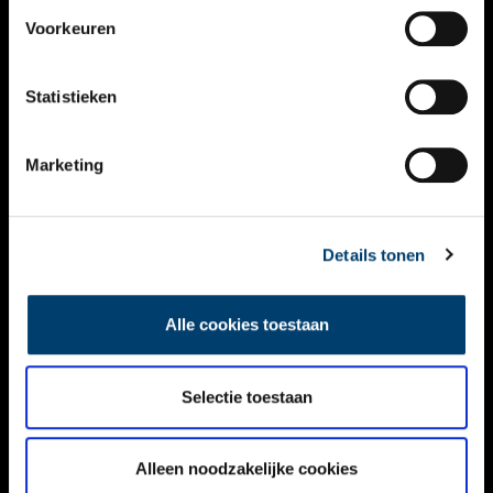
VIDEO’S
Voorkeuren
OVER ONS
Statistieken
CONTACT
NIEUWSBRIEF
Marketing
DISCLAIMER
Details tonen
PRIVACY
TOEGANKELIJKHEID
Alle cookies toestaan
Volg ONH op social media
Selectie toestaan
Alleen noodzakelijke cookies
© ONH | 2026