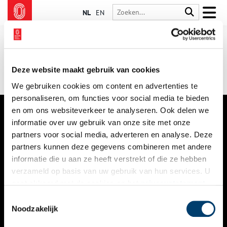
NL
EN
Deze website maakt gebruik van cookies
We gebruiken cookies om content en advertenties te
personaliseren, om functies voor social media te bieden
en om ons websiteverkeer te analyseren. Ook delen we
informatie over uw gebruik van onze site met onze
VERHALEN
partners voor social media, adverteren en analyse. Deze
NIEUWS
partners kunnen deze gegevens combineren met andere
informatie die u aan ze heeft verstrekt of die ze hebben
KALENDER
verzameld op basis van uw gebruik van hun services. U
gaat akkoord met de cookies en het
privacystatement
THEMA’S
als u onze website blijft gebruiken.
Toestemmingsselectie
ACTIVITEITEN
Noodzakelijk